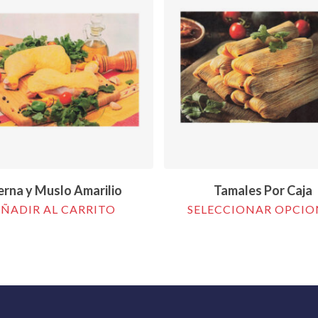
$
7.94
$
88.00
erna y Muslo Amarilio
Tamales Por Caja
ÑADIR AL CARRITO
SELECCIONAR OPCIO