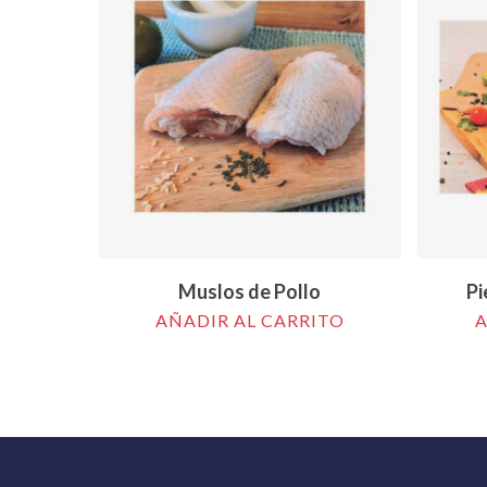
$
1.37
Muslos de Pollo
Pi
AÑADIR AL CARRITO
A