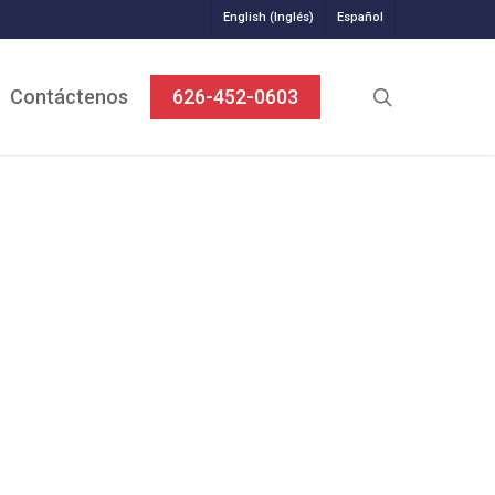
Español
English
(
Inglés
)
Close
Cart
search
Contáctenos
626-452-0603