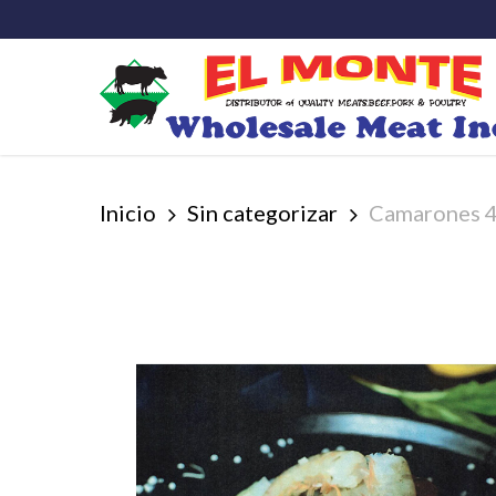
Skip
to
main
content
Inicio
Sin categorizar
Camarones 4