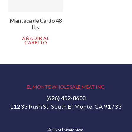
Go To Shop
Manteca de Cerdo 48
lbs
AÑADIR AL
CARRITO
EL MONTE WHOLE SALE MEAT INC.
(626) 452-0603
11233 Rush St, South El Monte, CA 91733
Subtotal:
$
0.00
© 2026 El Monte Meat.